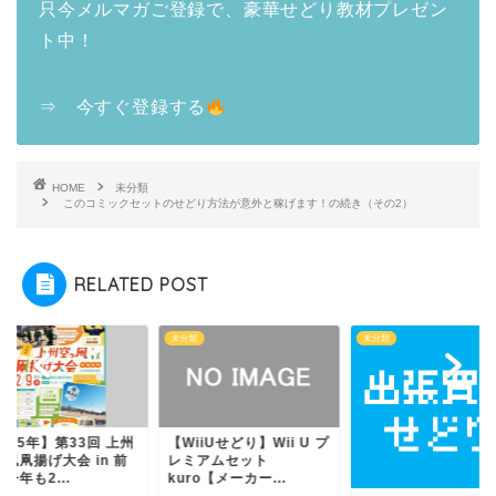
只今メルマガご登録で、豪華せどり教材プレゼン
ト中！
⇒ 今すぐ登録する
HOME
未分類
このコミックセットのせどり方法が意外と稼げます！の続き（その2）
RELATED POST
類
未分類
未分類
025年】第33回 上州
【WiiUせどり】Wii U プ
風凧揚げ大会 in 前
レミアムセット
今年も2...
kuro【メーカー...