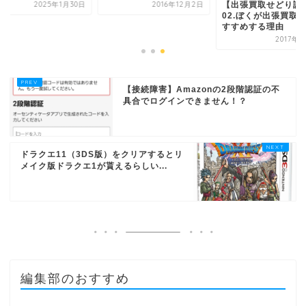
【出張買取せどり講
2025年1月30日
2016年12月2日
02.ぼくが出張買取
すすめする理由
2017年
【接続障害】Amazonの2段階認証の不
具合でログインできません！？
ドラクエ11（3DS版）をクリアするとリ
メイク版ドラクエ1が貰えるらしい...
編集部のおすすめ