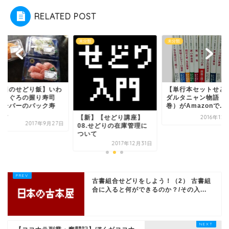
RELATED POST
類
未分類
未分類
【単行本セットせどり】
【本日のせどり飯】
ダルタニャン物語（全11
しとまぐろの握り寿
巻）がAmazonで...
（スーパーのパック
司）...
新】【せどり講座】
2016年12月16日
2017年9
8.せどりの在庫管理に
いて
2017年12月31日
古書組合せどりをしよう！（2） 古書組
合に入ると何ができるのか？/その入...