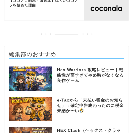
【ココナラ副業・奮闘記】ぼくがココナ
ラを始めた理由
編集部のおすすめ
Hex Warriors 攻略レビュー｜戦
略性が高すぎてやめ時がなくなる
良作ゲーム
e-Taxから「未払い税金のお知ら
せ」→確定申告終わったのに税金
未納か〜い
HEX Clash（ヘックス・クラッ