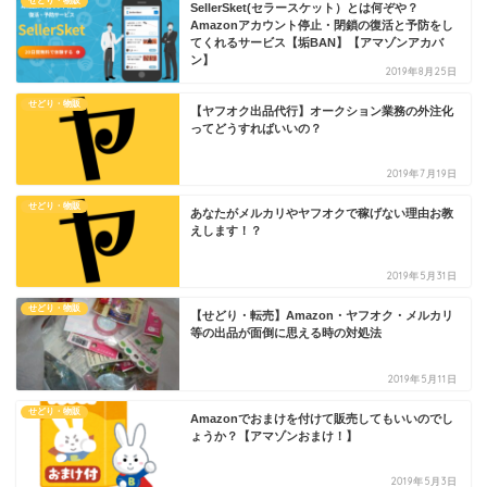
せどり・物販
SellerSket(セラースケット）とは何ぞや？
Amazonアカウント停止・閉鎖の復活と予防をし
てくれるサービス【垢BAN】【アマゾンアカバ
ン】
2019年8月25日
せどり・物販
【ヤフオク出品代行】オークション業務の外注化
ってどうすればいいの？
2019年7月19日
せどり・物販
あなたがメルカリやヤフオクで稼げない理由お教
えします！？
2019年5月31日
せどり・物販
【せどり・転売】Amazon・ヤフオク・メルカリ
等の出品が面倒に思える時の対処法
2019年5月11日
せどり・物販
Amazonでおまけを付けて販売してもいいのでし
ょうか？【アマゾンおまけ！】
2019年5月3日