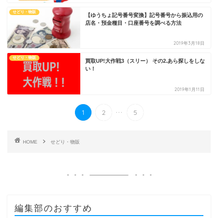
せどり・物販
【ゆうちょ記号番号変換】記号番号から振込用の
店名・預金種目・口座番号を調べる方法
2019年3月18日
せどり・物販
買取UP!大作戦3（スリー） その2.あら探しをしな
い！
2019年1月11日
...
1
2
5
HOME
せどり・物販
編集部のおすすめ