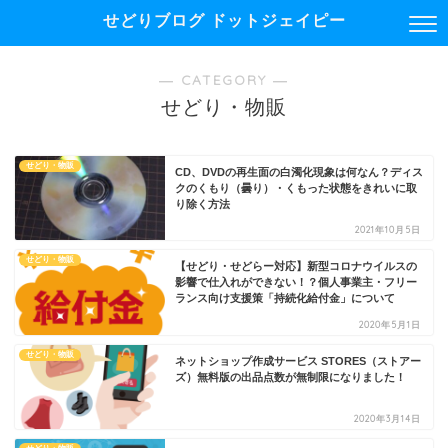
せどりブログ ドットジェイピー
― CATEGORY ―
せどり・物販
せどり・物販
CD、DVDの再生面の白濁化現象は何なん？ディス
クのくもり（曇り）・くもった状態をきれいに取
り除く方法
2021年10月5日
せどり・物販
【せどり・せどらー対応】新型コロナウイルスの
影響で仕入れができない！？個人事業主・フリー
ランス向け支援策「持続化給付金」について
2020年5月1日
せどり・物販
ネットショップ作成サービス STORES（ストアー
ズ）無料版の出品点数が無制限になりました！
2020年3月14日